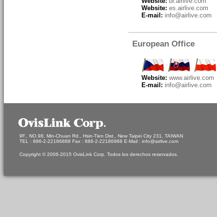
Website:
br.airlive.com
Website:
es.airlive.com
E-mail:
info@airlive.com
European Office
Website:
www.airlive.com
E-mail:
info@airlive.com
9F., NO.98, Min-Chuan Rd., Hsin-Tien Dist., New Taipei City 231, TAIWAN
TEL : 886-2-22186888 Fax : 886-2-22186988 E-Mail : info@airlive.com
Copyright © 2006-2015 OvisLink Corp. Todos los derechos reservados.