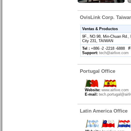
OvisLink Corp. Taiwa
Ventas & Productos
9F., NO.98, Min-Chuan Rd., H
City 231, TAIWAN
Tel :
+886 -2 -2218 -6888
F
Support:
tech@airlive.com
Portugal Office
Website:
www.airlive.com
E-mail:
tech.portugal@airl
Latin America Office