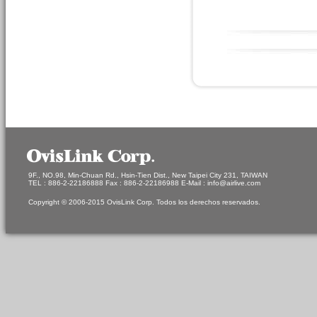
9F., NO.98, Min-Chuan Rd., Hsin-Tien Dist., New Taipei City 231, TAIWAN
TEL : 886-2-22186888 Fax : 886-2-22186988 E-Mail : info@airlive.com
Copyright © 2006-2015 OvisLink Corp. Todos los derechos reservados.