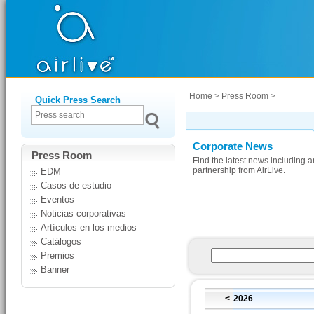
Home
>
Press Room
>
Quick Press Search
Corporate News
Press Room
Find the latest news including
partnership from AirLive.
EDM
Casos de estudio
Eventos
Noticias corporativas
Artículos en los medios
Catálogos
Premios
Banner
<
2026