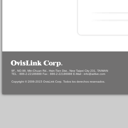
9F., NO.98, Min-Chuan Rd., Hsin-Tien Dist., New Taipei City 231, TAIWAN
TEL : 886-2-22186888 Fax : 886-2-22186988 E-Mail : info@airlive.com
Copyright © 2006-2015 OvisLink Corp. Todos los derechos reservados.