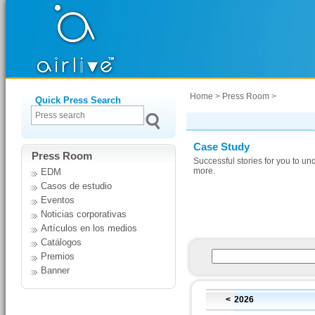
Home
>
Press Room
>
Quick Press Search
Case Study
Press Room
Successful stories for you to un
more.
EDM
Casos de estudio
Eventos
Noticias corporativas
Artículos en los medios
Catálogos
Premios
Banner
<
2026