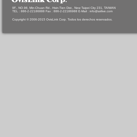
9F., NO.98, Min-Chuan Rd., Hsin-Tien Dist., New Taipei City 231, TAIWAN
TEL : 886-2-22186888 Fax : 886-2-22186988 E-Mail : info@airlive.com
Copyright © 2006-2015 OvisLink Corp. Todos los derechos reservados.